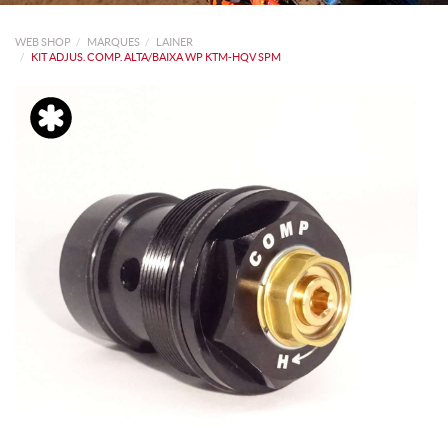
WEB SHOP
MARQUES
LAINER
KIT ADJUS. COMP. ALTA/BAIXA WP KTM-HQV SPM