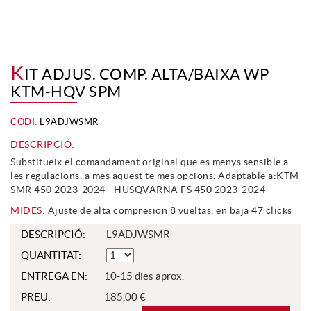
K
IT ADJUS. COMP. ALTA/BAIXA WP
KTM-HQV SPM
CODI:
L9ADJWSMR
DESCRIPCIÓ:
Substitueix el comandament original que es menys sensible a
les regulacions, a mes aquest te mes opcions. Adaptable a:KTM
SMR 450 2023-2024 - HUSQVARNA FS 450 2023-2024
MIDES:
Ajuste de alta compresion 8 vueltas, en baja 47 clicks
DESCRIPCIÓ:
L9ADJWSMR
QUANTITAT:
ENTREGA EN:
10-15 dies aprox.
PREU:
185,00 €