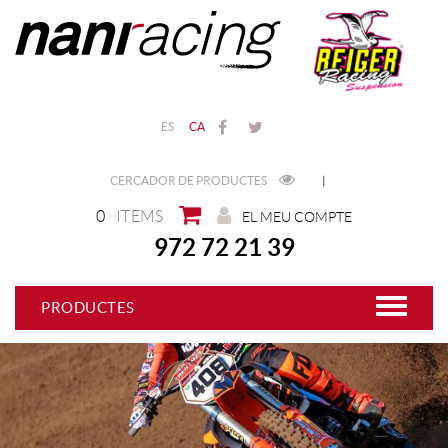
ES
CA
CERCADOR DE PRODUCTES
|
0
ITEMS
EL MEU COMPTE
972 72 21 39
PRODUCTES