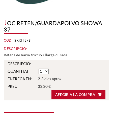
J
OC RETEN/GUARDAPOLVO SHOWA
37
CODI:
SKKIT37S
DESCRIPCIÓ:
Retens de baixa fricció i llarga durada
DESCRIPCIÓ:
QUANTITAT:
ENTREGA EN:
2-3 dies aprox.
PREU:
33,30 €
AFEGIR A LA COMPRA