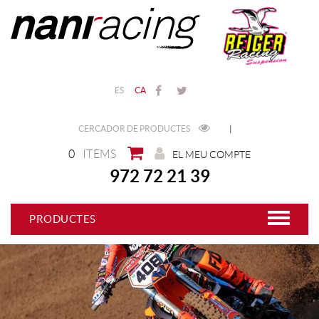
ES
CA
CERCADOR DE PRODUCTES
|
0
ITEMS
EL MEU COMPTE
972 72 21 39
PRODUCTES