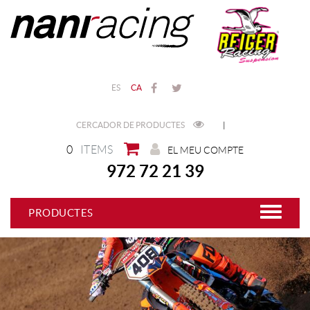
ES
CA
CERCADOR DE PRODUCTES
|
0
ITEMS
EL MEU COMPTE
972 72 21 39
PRODUCTES