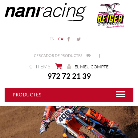
ES
CA
CERCADOR DE PRODUCTES
|
0
ITEMS
EL MEU COMPTE
972 72 21 39
PRODUCTES