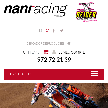
ES
CA
CERCADOR DE PRODUCTES
|
0
ITEMS
EL MEU COMPTE
972 72 21 39
PRODUCTES