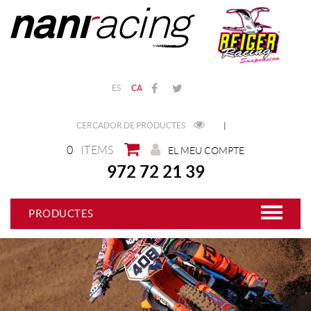
ES
CA
CERCADOR DE PRODUCTES
|
0
ITEMS
EL MEU COMPTE
972 72 21 39
PRODUCTES