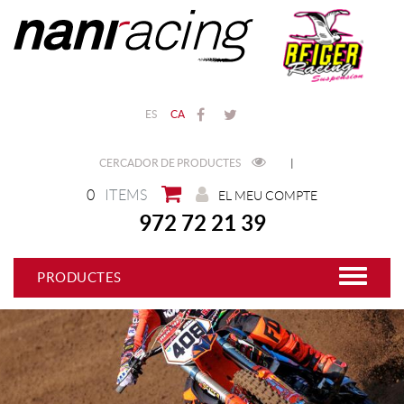
ES
CA
CERCADOR DE PRODUCTES
|
0
ITEMS
EL MEU COMPTE
972 72 21 39
PRODUCTES