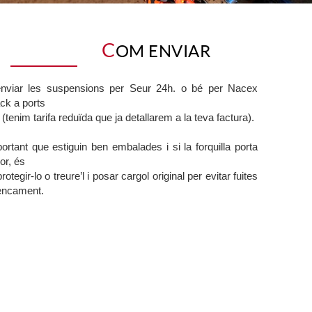
C
OM ENVIAR
nviar les suspensions per Seur 24h. o bé per Nacex
ck a ports
(tenim tarifa reduïda que ja detallarem a la teva factura).
ortant que estiguin ben embalades i si la forquilla porta
or, és
protegir-lo o treure’l i posar cargol original per evitar fuites
rencament.