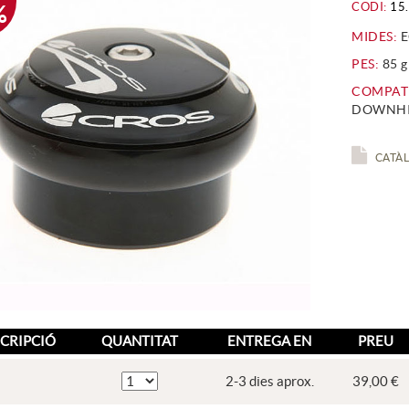
CODI:
15.
%
MIDES:
E
PES:
85 g
COMPATI
DOWNHIL
CATÀL
CRIPCIÓ
QUANTITAT
ENTREGA EN
PREU
2-3 dies aprox.
39,00 €