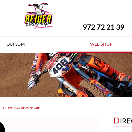
972 72 21 39
QUI SOM
WEB SHOP
IÓ SUPERIOR AH49 NEGRE
D
IR