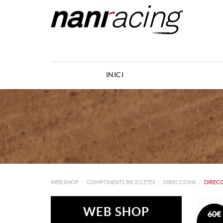
INICI
WEB SHOP
COMPONENTS BICICLETES
DIRECCIONS
DIRECC
WEB SHOP
60€