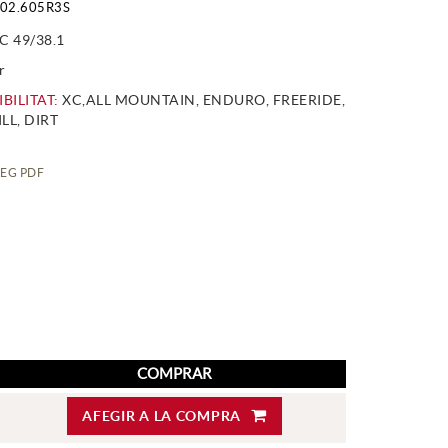
02.605R3S
C 49/38.1
r
BILITAT:
XC,ALL MOUNTAIN, ENDURO, FREERIDE,
L, DIRT
EG PDF
COMPRAR
AFEGIR A LA COMPRA