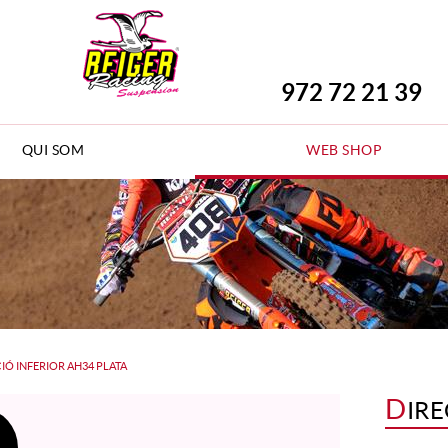
972 72 21 39
QUI SOM
WEB SHOP
IÓ INFERIOR AH34 PLATA
D
IRE