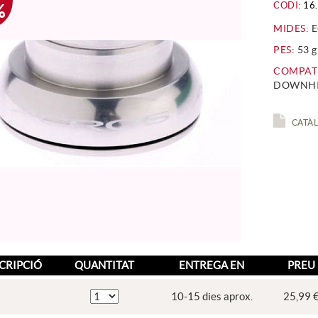
CODI:
16.
%
MIDES:
E
PES:
53 g
COMPATI
DOWNHIL
CATÀL
CRIPCIÓ
QUANTITAT
ENTREGA EN
PREU
10-15 dies aprox.
25,99 