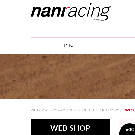
INICI
WEB SHOP
COMPONENTS BICICLETES
DIRECCIONS
DIRECC
WEB SHOP
60€