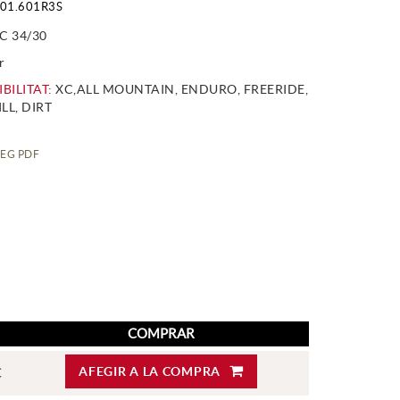
01.601R3S
C 34/30
r
BILITAT:
XC,ALL MOUNTAIN, ENDURO, FREERIDE,
L, DIRT
EG PDF
COMPRAR
AFEGIR A LA COMPRA
€