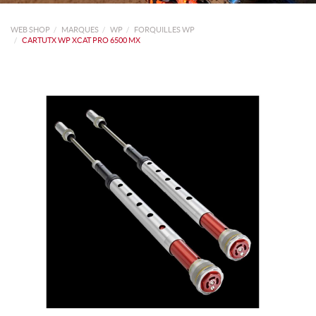
WEB SHOP
MARQUES
WP
FORQUILLES WP
CARTUTX WP XCAT PRO 6500 MX