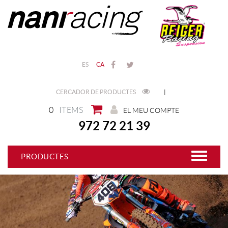
ES
CA
CERCADOR DE PRODUCTES
|
0
ITEMS
EL MEU COMPTE
972 72 21 39
PRODUCTES