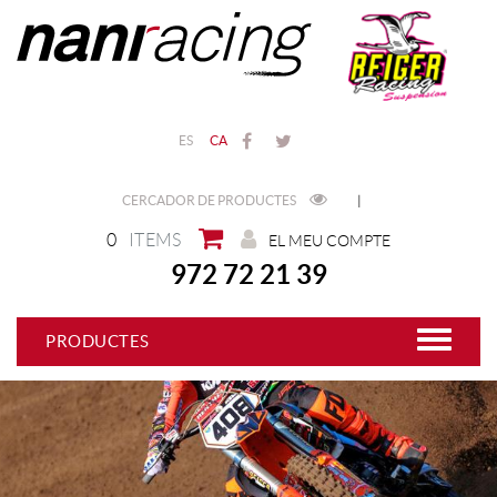
ES
CA
CERCADOR DE PRODUCTES
|
0
ITEMS
EL MEU COMPTE
972 72 21 39
PRODUCTES