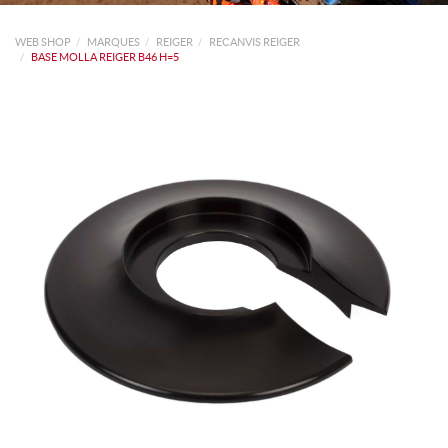
WEB SHOP
MARQUES
REIGER
RECANVIS REIGER
BASE MOLLA REIGER B46 H=5