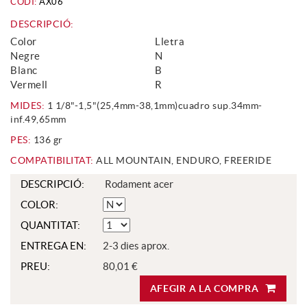
CODI:
AX06
DESCRIPCIÓ:
Color
Lletra
Negre
N
Blanc
B
Vermell
R
MIDES:
1 1/8"-1,5"(25,4mm-38,1mm)cuadro sup.34mm-
inf.49,65mm
PES:
136 gr
COMPATIBILITAT:
ALL MOUNTAIN, ENDURO, FREERIDE
DESCRIPCIÓ:
Rodament acer
COLOR:
QUANTITAT:
ENTREGA EN:
2-3 dies aprox.
PREU:
80,01 €
AFEGIR A LA COMPRA