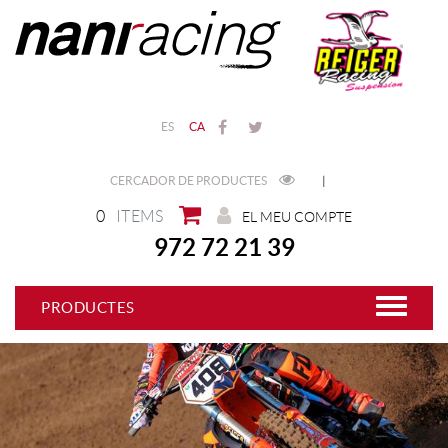
ES
CA
CERCADOR DE PRODUCTES
|
0
ITEMS
EL MEU COMPTE
972 72 21 39
PRODUCTES