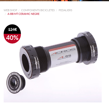
WEB SHOP
COMPONENTS BICICLETES
PEDALIERS
A-BB MT CERAMIC NEGRE
124€
40%