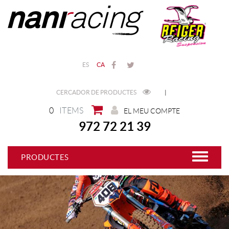
ES
CA
CERCADOR DE PRODUCTES
|
0
ITEMS
EL MEU COMPTE
972 72 21 39
PRODUCTES