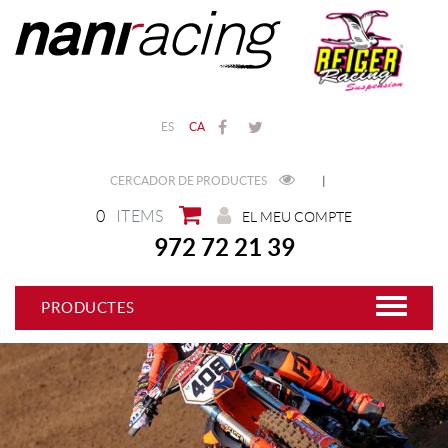
ES
CA
CERCADOR DE PRODUCTES
|
0
ITEMS
EL MEU COMPTE
972 72 21 39
PRODUCTES