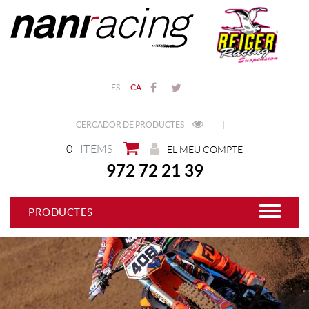
ES
CA
CERCADOR DE PRODUCTES
|
0
ITEMS
EL MEU COMPTE
972 72 21 39
PRODUCTES