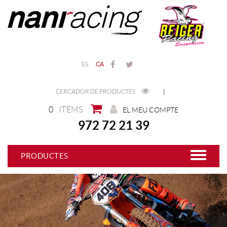
ES
CA
CERCADOR DE PRODUCTES
|
0
ITEMS
EL MEU COMPTE
972 72 21 39
PRODUCTES