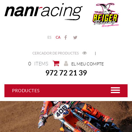
ES
CA
CERCADOR DE PRODUCTES
|
0
ITEMS
EL MEU COMPTE
972 72 21 39
PRODUCTES